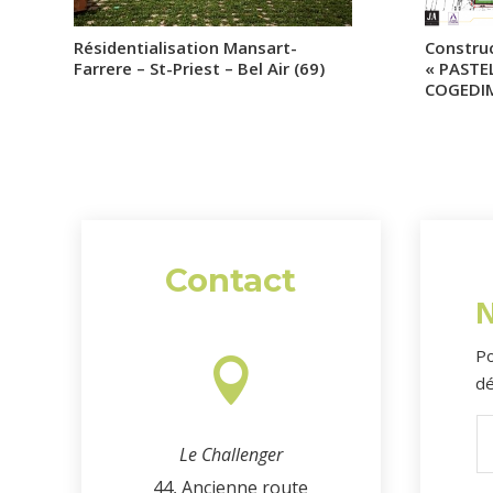
Résidentialisation Mansart-
Constru
Farrere – St-Priest – Bel Air (69)
« PASTE
COGEDI
Contact
N
Po

dé
Le Challenger
44, Ancienne route