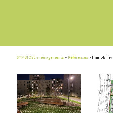
SYMBIOSE aménagements
»
Références
»
Immobilier