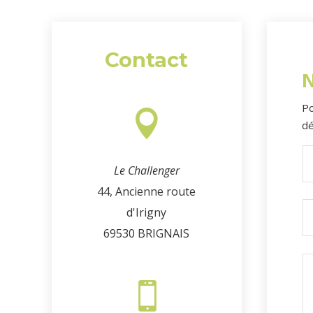
Contact
N
Po

dé
Le Challenger
44, Ancienne route
d'Irigny
69530 BRIGNAIS
