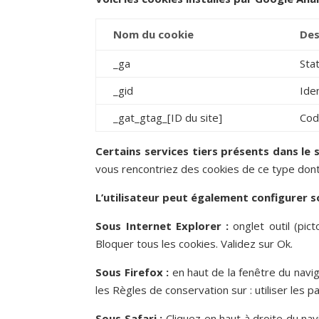
Nom du cookie
Des
_ga
Sta
_gid
Ide
_gat_gtag_[ID du site]
Code
Certains services tiers présents dans le
vous rencontriez des cookies de ce type dont
L’utilisateur peut également configurer 
Sous Internet Explorer :
onglet outil (pic
Bloquer tous les cookies. Validez sur Ok.
Sous Firefox :
en haut de la fenêtre du naviga
les Règles de conservation sur : utiliser les 
Sous Safari :
Cliquez en haut à droite du na