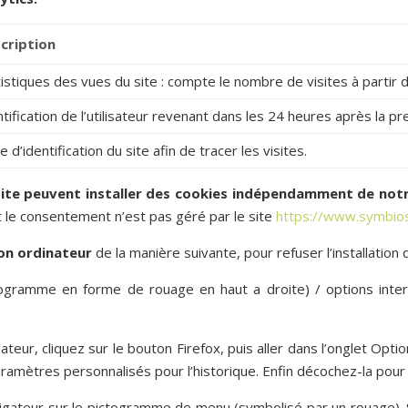
cription
tistiques des vues du site : compte le nombre de visites à partir d
ntification de l’utilisateur revenant dans les 24 heures après la p
 d’identification du site afin de tracer les visites.
 site peuvent installer des cookies indépendamment de not
 le consentement n’est pas géré par le site
https://www.symbio
son ordinateur
de la manière suivante, pour refuser l’installation 
togramme en forme de rouage en haut a droite) / options interne
teur, cliquez sur le bouton Firefox, puis aller dans l’onglet Optio
paramètres personnalisés pour l’historique. Enfin décochez-la pour
vigateur sur le pictogramme de menu (symbolisé par un rouage). 