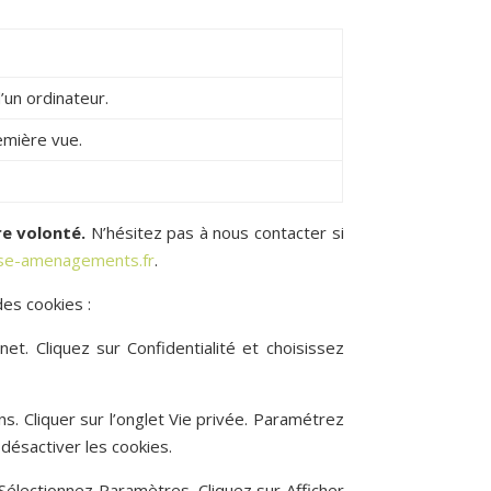
’un ordinateur.
remière vue.
re volonté.
N’hésitez pas à nous contacter si
se-amenagements.fr
.
des cookies :
t. Cliquez sur Confidentialité et choisissez
ns. Cliquer sur l’onglet Vie privée. Paramétrez
 désactiver les cookies.
Sélectionnez Paramètres. Cliquez sur Afficher