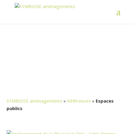
Espaces publics
Références
3
SYMBIOSE aménagements
»
Références
»
Espaces
publics