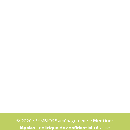
Acceptation RGPD
En cochant cette case, vous acceptez que SYMBIOSE
aménagements conserve et utilise vos données dans le but d'assurer
le suivi de votre demande conformément à sa
politique de
confidentialité
ENVOYEZ MESSAGE
© 2020 • SYMBIOSE aménagements •
Mentions
légales
•
Politique de confidentialité
- Site